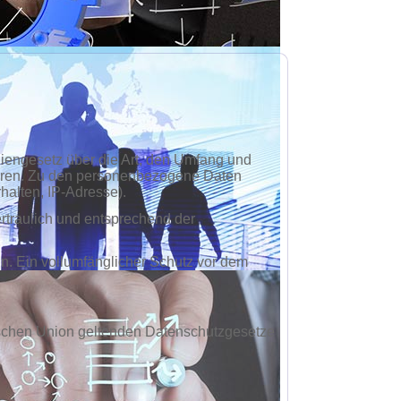
iengesetz über die Art, den Umfang und
eren. Zu den personenbezogene Daten
halten, IP-Adresse).
rtraulich und entsprechend der
n. Ein vollumfänglicher Schutz vor dem
äischen Union geltenden Datenschutzgesetze