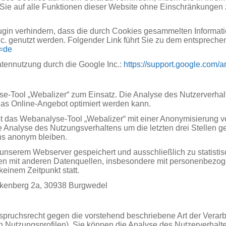
s Sie auf alle Funktionen dieser Website ohne Einschränkungen
gin verhindern, dass die durch Cookies gesammelten Informatio
c. genutzt werden. Folgender Link führt Sie zu dem entspreche
l=de
atennutzung durch die Google Inc.:
https://support.google.com/
Tool „Webalizer“ zum Einsatz. Die Analyse des Nutzerverhalte
das Online-Angebot optimiert werden kann.
et das Webanalyse-Tool „Webalizer“ mit einer Anonymisierung v
e Analyse des Nutzungsverhaltens um die letzten drei Stellen g
uns anonym bleiben.
unserem Webserver gespeichert und ausschließlich zu statisti
 mit anderen Datenquellen, insbesondere mit personenbezog
keinem Zeitpunkt statt.
kenberg 2a, 30938 Burgwedel
pruchsrecht gegen die vorstehend beschriebene Art der Verarb
 Nutzungsprofilen). Sie können die Analyse des Nutzerverhalt