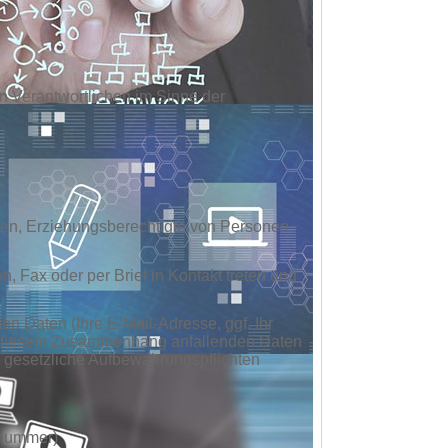
n Verantwortlichen im Sinne der
onen, Erziehungsberechtigte von Personen,
 Fax oder per Brief in Kontakt treten und
en Daten (Ihre E-Mail-Adresse, ggf. Ihr
in diesem Zusammenhang anfallenden Daten
ls gesetzliche Aufbewahrungspflichten
nnummer)