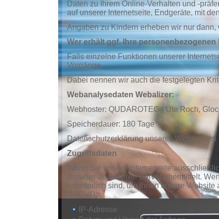
Daten zu Ihrem Online-Verhalten und -präf
auf unserer Internetseite, Endgeräte, mit d
Angaben zu Kindern erheben wir nur dann,
Wer erhält ggf. Ihre personenbezogenen 
Falls einzelne Funktionen unserer Internetsei
Vorgänge.
Dabei nennen wir auch die festgelegten Kri
Webanalysedaten Webalizer:
Webhoster: QUDAROTEC - Ute Roch, Gloc
Speicherdauer: 180 Tage
Datenschutzerklärung unseres Webhosters u
Zugriffsdaten
Wenn Sie unsere Internetseite ausschließli
Browser an unseren Server übermittelt. Wen
erforderlich sind, um Ihnen unsere Website a
DSGVO):
IP-Adresse