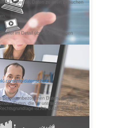
iler Endgeräte, Daten zu Ihren Besuchen
en.
ie hier im Detail über die jeweiligen
-inkl.com/info/datenschutz
.
die personenbezogenen Daten, die Ihr
enden Daten, die für uns technisch
htsgrundlage ist Art. 6 Abs. 1 S. 1 lit. f