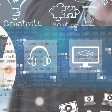
 bei allen Fragen und Anregungen zum Datenschutz direkt an de
en wir?
n oder löschen folgende Daten von:
 natürliche Personen sind
 die in Kontakt mit uns stehen (z.B. Bevollmächtigte von Pers
er unserer Internetseite)
n uns erhoben, wenn Sie mit uns z.B. per E-Mail oder Telefon,
ktformular eine Anfrage stellen, werden die von Ihnen mitgeteilt
peichert, um Ihnen die Anfrage beantworten zu können. Die 
mehr erforderlich ist, oder schränken die Verarbeitung ein, fal
S. 1 lit. b DSGVO).
:
men, Adresse, Geburtsdatum und -ort, E-Mail-Adresse, Telefo