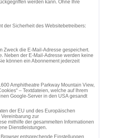
rückgegriffen werden kann. Ohne Ihre
t der Sicherheit des Websitebetreibers:
sem Zweck die E-Mail-Adresse gespeichert.
sse. Neben der E-Mail-Adresse werden keine
 Sie können ein Abonnement jederzeit
 (1600 Amphitheatre Parkway Mountain View,
ookies“ – Textdateien, welche auf Ihrem
einen Google-Server in den USA gesandt
taaten der EU und des Europäischen
r Vereinbarung zur
iese mithilfe der gesammelten Informationen
ene Dienstleistungen.
em Browser entsprechende Einstellungen