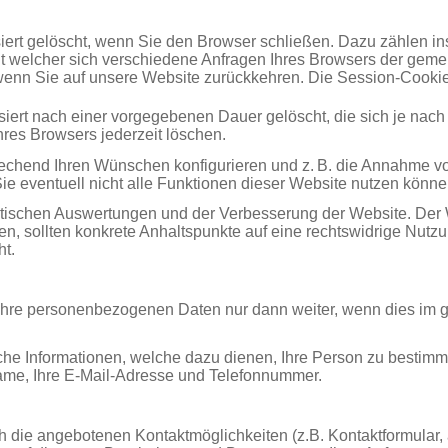
iert gelöscht, wenn Sie den Browser schließen. Dazu zählen i
it welcher sich verschiedene Anfragen Ihres Browsers der gem
wenn Sie auf unsere Website zurückkehren. Die Session-Cookie
siert nach einer vorgegebenen Dauer gelöscht, die sich je nac
hres Browsers jederzeit löschen.
rechend Ihren Wünschen konfigurieren und z. B. die Annahme vo
ie eventuell nicht alle Funktionen dieser Website nutzen könne
stischen Auswertungen und der Verbesserung der Website. Der We
fen, sollten konkrete Anhaltspunkte auf eine rechtswidrige Nut
ht.
t Ihre personenbezogenen Daten nur dann weiter, wenn dies im g
he Informationen, welche dazu dienen, Ihre Person zu bestimm
ame, Ihre E-Mail-Adresse und Telefonnummer.
 die angebotenen Kontaktmöglichkeiten (z.B. Kontaktformular,