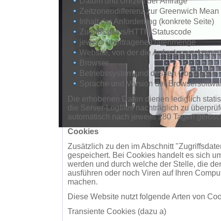
Datum und Uhrzeit der Anfrage
Zeitzonendifferenz zur Greenwich Mean
Inhalt der Anforderung (konkrete Seite)
Zugriffsstatus/HTTP-Statuscode
jeweils übertragene Datenmenge
Website, von der die Anforderung kommt
Browser
Betriebssystem und dessen Oberfläche
Sprache und Version der Browsersoftwa
Die erhobenen Daten dienen lediglich stati
die Server-Logfiles nachträglich zu überprü
automatisch nach jeweils 180 Tagen gelösc
Cookies
Zusätzlich zu den im Abschnitt "Zugriffsdat
gespeichert. Bei Cookies handelt es sich u
werden und durch welche der Stelle, die de
ausführen oder noch Viren auf Ihren Compute
machen.
Diese Website nutzt folgende Arten von Co
Transiente Cookies (dazu a)