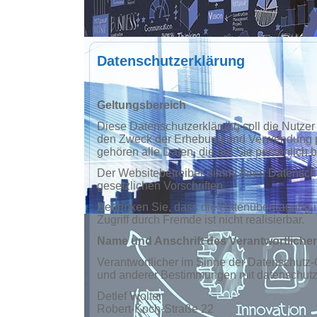
Datenschutzerklärung
Geltungsbereich
Diese Datenschutzerklärung soll die Nutz
den Zweck der Erhebung und Verwendung p
gehören alle Daten, die auf Sie persönlich 
Der Websitebetreiber nimmt Ihren Datensch
gesetzlichen Vorschriften.
Bedenken Sie, dass die Datenübertragung im
Zugriff durch Fremde ist nicht realisierbar.
Name und Anschrift des Verantwortliche
Verantwortlicher im Sinne der Datenschutz
und anderer Bestimmungen mit datenschutzr
Detlef Wolter
Robert-Koch-Straße 22