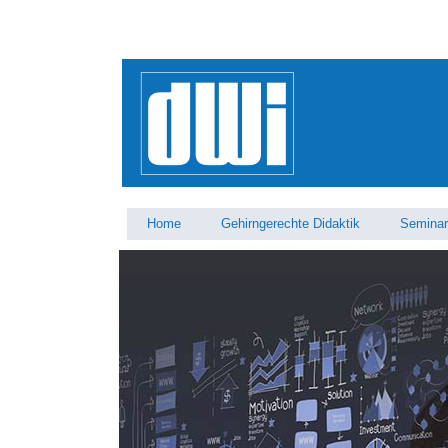
Home
Gehirngerechte Didaktik
Semina