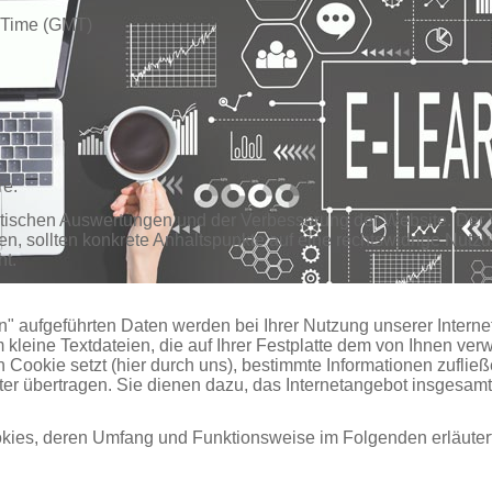
 Time (GMT)
re.
stischen Auswertungen und der Verbesserung der Website. Der We
fen, sollten konkrete Anhaltspunkte auf eine rechtswidrige Nut
ht.
en" aufgeführten Daten werden bei Ihrer Nutzung unserer Intern
m kleine Textdateien, die auf Ihrer Festplatte dem von Ihnen v
n Cookie setzt (hier durch uns), bestimmte Informationen zuf
r übertragen. Sie dienen dazu, das Internetangebot insgesamt n
okies, deren Umfang und Funktionsweise im Folgenden erläuter