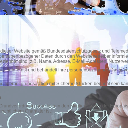
er dieser Website gemäß Bundesdatenschutzgesetz und Telemed
ersonenbezogener Daten durch den Websitebetreiber informi
beziehbar sind (z.B. Name, Adresse, E-Mail-Adressen, Nutzerver
utz sehr ernst und behandelt Ihre personenbezogenen Daten ve
 Internet grundsätzlich mit Sicherheitslücken bedacht sein kan
n
-Grundverordnung, sonstiger in den Mitgliedstaaten der Europ
echtlichem Charakter ist: