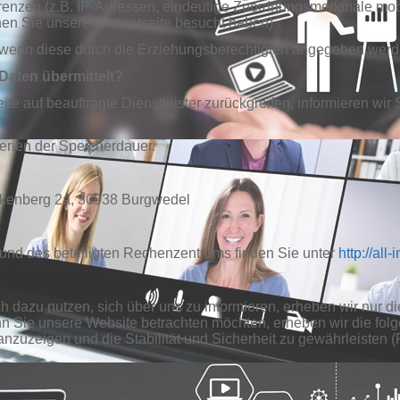
erenzen (z.B. IP-Adressen, eindeutige Zuordnungsmerkmale mob
enen Sie unsere Internetseite besucht haben)
 wenn diese durch die Erziehungsberechtigten angegeben werd
Daten übermittelt?
te auf beauftragte Dienstleister zurückgreifen, informieren wir S
terien der Speicherdauer.
kenberg 2a, 30938 Burgwedel
nd des beteiligten Rechenzentrums finden Sie unter
http://all
ch dazu nutzen, sich über uns zu informieren, erheben wir nur 
n Sie unsere Website betrachten möchten, erheben wir die folg
nzuzeigen und die Stabilität und Sicherheit zu gewährleisten (Rec