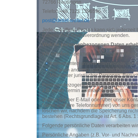
72766 Reutlingen
Telefon +49 7121 1396596
post@detlef-wolter.de
Jede betroffene Person kann sich jederzeit
Datenschutz-Grundverordnung wenden.
Welche personenbezogenen Daten erheb
Wir erheben, speichern, nutzen, übermittel
Interessenten unserer Internetseite, die
von allen anderen natürlichen Personen,
Mitarbeiter juristischer Personen, Besuch
Personenbezogene Daten von Ihnen werden vo
z.B. einen Termin ausmachen wollen.
Wollen Sie per E-Mail oder über unser Konta
Name und Ihre Telefonnummer) von uns ges
löschen wir, nachdem die Speicherung nicht 
bestehen (Rechtsgrundlage ist Art. 6 Abs. 1 
Folgende persönliche Daten verarbeiten wir
Persönliche Angaben (z.B. Vor- und Nachna