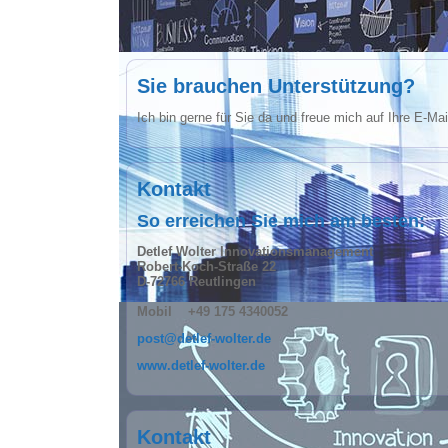
Sie brauchen Unterstützung?
Ich bin gerne für Sie da und freue mich auf Ihre E-Ma
Kontakt
So erreichen Sie mich am besten:
Detlef Wolter Innovationsmanagement
Robert-Koch-Straße 22
D-72766 Reutlingen
Mobil +49 175 4340052
post@detlef-wolter.de
www.detlef-wolter.de
Kontakt